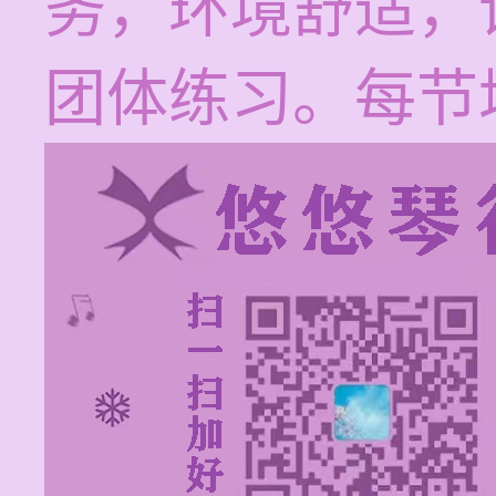
务，环境舒适，
团体练习。每节培