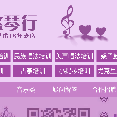
培训
民族唱法培训
美声唱法培训
架子
训
古筝培训
小提琴培训
尤克里
音乐类
疑问解答
合作招聘