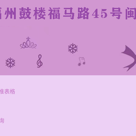
准表格
询