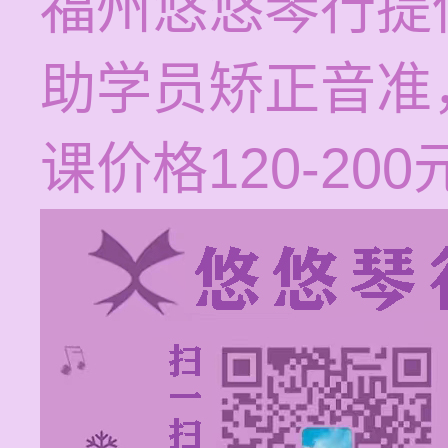
福州悠悠琴行提
助学员矫正音准
课价格120-2