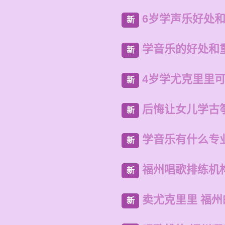
6岁学声乐好处
新
学音乐的好处和
新
4岁学尤克里里
新
后悔让女儿学古
新
学音乐有什么专
新
福州唱歌排练机
新
卖尤克里里 福
新