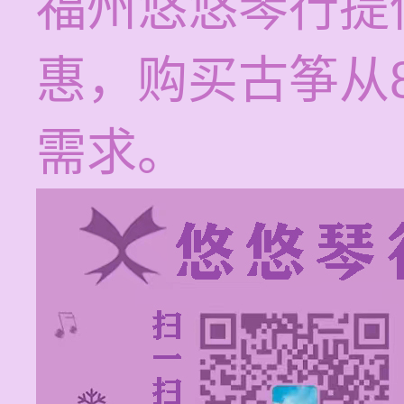
福州悠悠琴行提
惠，购买古筝从
需求。