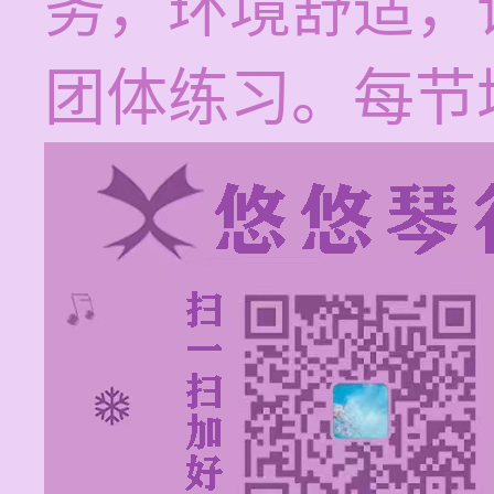
务，环境舒适，
团体练习。每节培