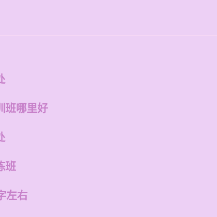
处
训班哪里好
处
练班
字左右