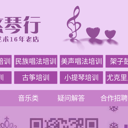
培训
民族唱法培训
美声唱法培训
架子
训
古筝培训
小提琴培训
尤克里
音乐类
疑问解答
合作招聘